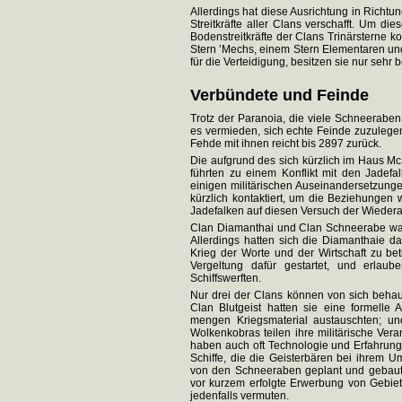
Allerdings hat diese Ausrichtung in Richt
Streitkräfte aller Clans verschafft. Um 
Bodenstreitkräfte der Clans Trinärsterne k
Stern ’Mechs, einem Stern Elementaren un
für die Verteidigung, besitzen sie nur sehr
Verbündete und Feinde
Trotz der Paranoia, die viele Schneerabe
es vermieden, sich echte Feinde zuzulegen.
Fehde mit ihnen reicht bis 2897 zurück.
Die aufgrund des sich kürzlich im Haus 
führten zu einem Konflikt mit den Jadef
einigen militärischen Auseinandersetzung
kürzlich kontaktiert, um die Beziehungen w
Jadefalken auf diesen Versuch der Wieder
Clan Diamanthai und Clan Schneerabe wa
Allerdings hatten sich die Diamanthaie daz
Krieg der Worte und der Wirtschaft zu b
Vergeltung dafür gestartet, und erla
Schiffswerften.
Nur drei der Clans können von sich behau
Clan Blutgeist hatten sie eine formelle 
mengen Kriegsmaterial austauschten; un
Wolkenkobras teilen ihre militärische Vera
haben auch oft Technologie und Erfahrung
Schiffe, die die Geisterbären bei ihrem 
von den Schneeraben geplant und gebaut, 
vor kurzem erfolgte Erwerbung von Gebie
jedenfalls vermuten.