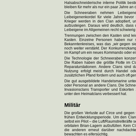
Halsabschneiderische interne Politik best
bleiben für mehr als nur ein paar Jahre an 
Die Schneeraben nehmen Leibeigen
Leibeigenenkordel für viele Jahre bevo
Krieger werden in den Clan adoptiert, u
aufzusteigen. Daraus wird deutlich, das
Leibeigene im Allgemeinen recht schwierig i
Trennungen zwischen den Kasten sind lei
Kasten. Einzelne Personen haben nur s
Bekanntenkreises, was das „wir gegen sie
noch weiter verstärkt. Der Konkurrenzkampf
im Kampf um ein neues Kommando oder ein m
Die Technologie der Schneeraben konzentr
Die Raben haben die größte Flotte im Cla
Reparaturstationen. Andere Clans sind d
Nutzung erfolgt meist durch Handel ode
zusätzlichen Pfand fordern und auch oft ge
Die gut ausgebildete Handelsmarine unter
oder Personal an andere Clans. Die Schnee
Invasionsclans Transporter und Eskorten 
unter den Heimatclans verbessert hat.
Militär
Die großen Verluste auf Circe und gegen 
frühen Entwicklungsperiode. Um den Clan
selbst ein Pilot – die Luft/Raumstreitkräft
orbitalen Brian-Lagern aufzufüllen. Kein 
die anderen erneut darüber nachdachte
bewachten es eifersüchtig.