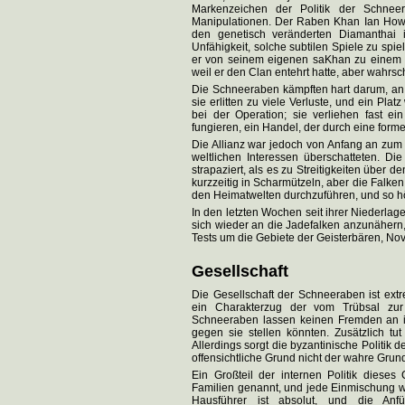
Markenzeichen der Politik der Schnee
Manipulationen. Der Raben Khan Ian Howel
den genetisch veränderten Diamanthai 
Unfähigkeit, solche subtilen Spiele zu sp
er von seinem eigenen saKhan zu einem Sch
weil er den Clan entehrt hatte, aber wahrsc
Die Schneeraben kämpften hart darum, an 
sie erlitten zu viele Verluste, und ein P
bei der Operation; sie verliehen fast ei
fungieren, ein Handel, der durch eine form
Die Allianz war jedoch von Anfang an zum S
weltlichen Interessen überschatteten. 
strapaziert, als es zu Streitigkeiten übe
kurzzeitig in Scharmützeln, aber die Falk
den Heimatwelten durchzuführen, und so hör
In den letzten Wochen seit ihrer Niederla
sich wieder an die Jadefalken anzunähern
Tests um die Gebiete der Geisterbären, No
Gesellschaft
Die Gesellschaft der Schneeraben ist ext
ein Charakterzug der vom Trübsal zur
Schneeraben lassen keinen Fremden an ih
gegen sie stellen könnten. Zusätzlich tu
Allerdings sorgt die byzantinische Politik
offensichtliche Grund nicht der wahre Grund 
Ein Großteil der internen Politik dieses
Familien genannt, und jede Einmischung wi
Hausführer ist absolut, und die Anf