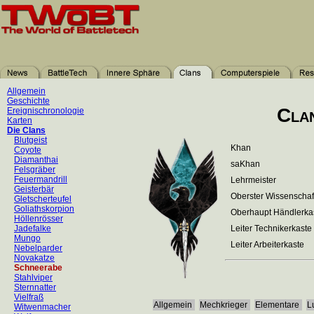
Allgemein
Geschichte
Cla
Ereignischronologie
Karten
Die Clans
Blutgeist
Khan
Coyote
Diamanthai
saKhan
Felsgräber
Feuermandrill
Lehrmeister
Geisterbär
Oberster Wissenschaf
Gletscherteufel
Goliathskorpion
Oberhaupt Händlerka
Höllenrösser
Jadefalke
Leiter Technikerkaste
Mungo
Leiter Arbeiterkaste
Nebelparder
Novakatze
Schneerabe
Stahlviper
Sternnatter
Vielfraß
Allgemein
Mechkrieger
Elementare
L
Witwenmacher