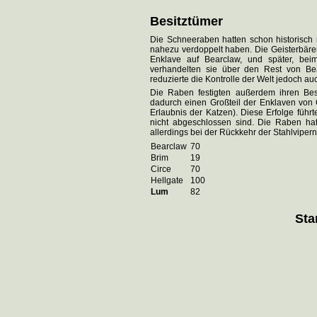
Besitztümer
Die Schneeraben hatten schon historisch re
nahezu verdoppelt haben. Die Geisterbär
Enklave auf Bearclaw, und später, be
verhandelten sie über den Rest von Bea
reduzierte die Kontrolle der Welt jedoch auch
Die Raben festigten außerdem ihren Besit
dadurch einen Großteil der Enklaven von 
Erlaubnis der Katzen). Diese Erfolge führ
nicht abgeschlossen sind. Die Raben ha
allerdings bei der Rückkehr der Stahlvipern
Bearclaw
70
Brim
19
Circe
70
Hellgate
100
Lum
82
Sta