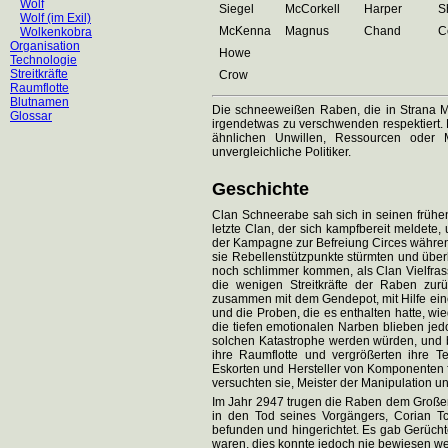
Wolf
Siegel
McCorkell
Harper
S
Wolf (im Exil)
McKenna
Magnus
Chand
C
Wolkenkobra
Organisation
Howe
Technologie
Streitkräfte
Crow
Raumflotte
Blutnamen
Die schneeweißen Raben, die in Strana M
Glossar
irgendetwas zu verschwenden respektiert.
ähnlichen Unwillen, Ressourcen oder 
unvergleichliche Politiker.
Geschichte
Clan Schneerabe sah sich in seinen frühe
letzte Clan, der sich kampfbereit meldete,
der Kampagne zur Befreiung Circes während
sie Rebellenstützpunkte stürmten und über
noch schlimmer kommen, als Clan Vielfras
die wenigen Streitkräfte der Raben zur
zusammen mit dem Gendepot, mit Hilfe ein
und die Proben, die es enthalten hatte, wi
die tiefen emotionalen Narben blieben je
solchen Katastrophe werden würden, und b
ihre Raumflotte und vergrößerten ihre Te
Eskorten und Hersteller von Komponenten f
versuchten sie, Meister der Manipulation u
Im Jahr 2947 trugen die Raben dem Großen 
in den Tod seines Vorgängers, Corian Tc
befunden und hingerichtet. Es gab Gerüchte
waren, dies konnte jedoch nie bewiesen werd