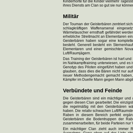
Kinderhorte für die Kinder vielmehr Tages
ihres Diensts am Clan so gut sie nur könne
Militär
Der Touman der Geisterbären zentriert sich
schlagkräftigen Waffenarsenal einges
Wärmetauscher ernsthaft gefährdet werde
erhebliche Streitmacht an Elementaren ein
Geisterbären haben sogar eine komplette
besteht. Generell besteht ein Sternenha
Elementaren und einer gemischten Nov
Luft/Raumjägern.
Das Training der Geisterbären ist hart und
im Nahkampftraining unterwiesen, und es i
Genotyp des Piloten eingeführt haben und
glauben, dass dies die Bären nicht nur 
neuer Methodengemacht gemacht haben, s
Kämpfer im Duelle Mann gegen Mann abgib
Verbündete und Feinde
Die Geisterbären sind ein mächtiger und 
gegen diesen Clan gearbeitet. Die einzig
die regelmäßig mit den Geisterbären w
haben. Die relativ schwachen Luft/Raumstre
Raben in diesem Bereich perfekt ergän
Geisterbären die Bodentruppen der Rab
zusammenarbeiten, für beide Parteien nur V
Ein mächtiger Clan zieht auch immer R