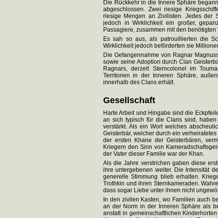
Die Rückkehr in die Innere Sphäre begann
abgeschlossen. Zwei riesige Kriegsschiff
riesige Mengen an Zivilisten. Jedes der S
jedoch in Wirklichkeit ein großer, gepa
Passagiere, zusammen mit den benötigten Vo
Es sah so aus, als patrouillierten die S
Wirklichkeit jedoch beförderten sie Millione
Die Gefangennahme von Ragnar Magnusson
sowie seine Adoption durch Clan Geisterb
Ragnars, derzeit Sterncolonel im Touma
Territorien in der Inneren Sphäre, auße
innerhalb des Clans erhält.
Gesellschaft
Harte Arbeit und Hingabe sind die Eckpfei
an sich typisch für die Clans sind, habe
verstärkt. Als ein Wort welches abscheulic
Geisterbär, welcher durch ein verheiratet
der ersten Khane der Geisterbären, verm
Kriegern den Sinn von Kameradschaftsgeis
der Vater dieser Familie war der Khan.
Als die Jahre verstrichen gaben diese erst
ihre untergebenen weiter. Die Intensität
generelle Stimmung blieb erhalten. Krieg
Trothkin und ihren Sternkameraden. Wahre F
dass sogar Liebe unter ihnen nicht ungewöh
In den zivilen Kasten, wo Familien auch b
an der Norm in der Inneren Sphäre als be
anstatt in gemeinschaftlichen Kinderhorte