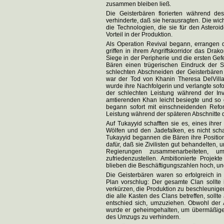
zusammen bleiben ließ.
Die Geisterbären florierten während des
verhinderte, daß sie herausragten. Die wic
die Technologien, die sie für den Asteroi
Vorteil in der Produktion.
Als Operation Revival begann, errangen d
griffen in ihrem Angriffskorridor das Dr
Siege in der Peripherie und die ersten Ge
Bären einen trügerischen Eindruck der S
schlechten Abschneiden der Geisterbären
war der Tod von Khanin Theresa DelVillar
wurde ihre Nachfolgerin und verlangte sof
der schlechten Leistung während der Inv
amtierenden Khan leicht besiegte und so
begann sofort mit einschneidenden Refo
Leistung während der späteren Abschnitte 
Auf Tukayyid schafften sie es, eines ihr
Wölfen und den Jadefalken, es nicht scha
Tukayyid begannen die Bären ihre Positio
dafür, daß sie Zivilisten gut behandelten, u
Regierungen zusammenarbeiteten, um
zufriedenzustellen. Ambitionierte Projek
blieben die Beschäftigungszahlen hoch, u
Die Geisterbären waren so erfolgreich i
Plan vorschlug: Der gesamte Clan sollt
verkürzen, die Produktion zu beschleunige
die alle Kasten des Clans betreffen, soll
entschied sich, umzuziehen. Obwohl der 
wurde er geheimgehalten, um übermäßige 
des Umzugs zu verhindern.