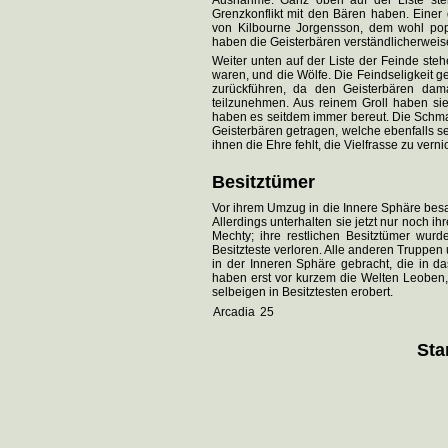
Ausnahme. Ganz oben auf der Liste ste
Grenzkonflikt mit den Bären haben. Einer
von Kilbourne Jorgensson, dem wohl pop
haben die Geisterbären verständlicherweis
Weiter unten auf der Liste der Feinde st
waren, und die Wölfe. Die Feindseligkeit ge
zurückführen, da den Geisterbären dam
teilzunehmen. Aus reinem Groll haben si
haben es seitdem immer bereut. Die Schma
Geisterbären getragen, welche ebenfalls 
ihnen die Ehre fehlt, die Vielfrasse zu vern
Besitztümer
Vor ihrem Umzug in die Innere Sphäre bes
Allerdings unterhalten sie jetzt nur noch ih
Mechty; ihre restlichen Besitztümer wu
Besitzteste verloren. Alle anderen Truppen
in der Inneren Sphäre gebracht, die in 
haben erst vor kurzem die Welten Leoben
selbeigen in Besitztesten erobert.
Arcadia
25
Sta