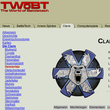
Allgemein
Geschichte
Cla
Ereignischronologie
Karten
Die Clans
Blutgeist
Coyote
Diamanthai
Felsgräber
Feuermandrill
L
Geisterbär
O
Gletscherteufel
Goliathskorpion
O
Höllenrösser
Jadefalke
L
Mungo
L
Nebelparder
Novakatze
Schneerabe
Stahlviper
Sternnatter
Vielfraß
Allgemein
Mechkrieger
Elementare
L
Witwenmacher