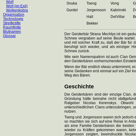
Wolf
Snuka
Tseng
Vong
G
Wolf (im Exil)
Gurdel
Jorgensson
Kabrinski
D
Wolkenkobra
Organisation
Hall
DelVillar
B
Technologie
Streitkräfte
Bekker
Raumflotte
Blutnamen
Der Geisterbär Strana Mechtys ist ein ged
Glossar
Schnee vergraben auf seine Beute wartet. I
und mit solcher Kraft zu, daß der Bär fü
beruhigt sich wieder, und als einziger H
Schnee zurück.
Wie sein Namenspatron ist auch Clan Geiste
den Geisterbären vorherrschenden Einstel
Wenn der Bär endlich etwas unternimmt, erz
seine Gedanken erst einmal auf ein Ziel kon
Weg des Bären.
Geschichte
Die Geisterbären sind der einzige Clan, 
Gründung hätte beinahe nicht stattgefu
Ratgeber Nicolas Kerenskys. Obwohl s
unterschiedlichen Clans unterzubringen, u
nutzen.
Tseng und Jorgensson waren sich jedoch ein
so machten sie sich auf eine Reise in Anta
als eine Familie Geisterbären die beiden
wieder zu Kräften gekommen waren, kehrt
Jorgensson zeigten, beeindruckte Nicol